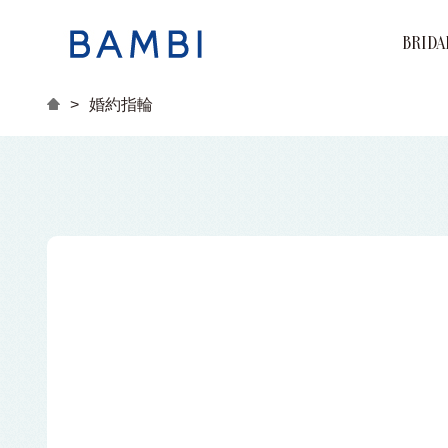
BRIDA
Brand
Marri
Engag
>
婚約指輪