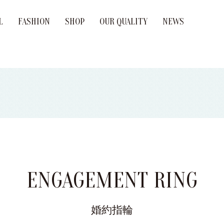
L
FASHION
SHOP
OUR QUALITY
NEWS
age Ring
ement Ring
Brand
ENGAGEMENT RING
婚約指輪