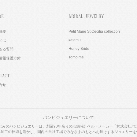
DE
BRIDAL JEWELRY
概要
Petit Marie St.Cecilia collection
katamu
とは
Honey Bride
ある質問
Tomo me
情報保護方針
TACT
合せ
バンビジュエリーについて
じみのバンビジュエリーは、創業90年余りの老舗時計ベルトメーカー「株式会社バ
属加工の技術を活かし、国内の自社工場でみなさまのもとへお届けするジュエリーを