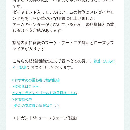
おふたりの絆を結ぶ、小さなリボンを思わせるデザイン
です。
ダイヤモンド入りモデルはアームの片側にメレダイヤモ
ンドをあしらい華やかな印象に仕上げました。
アームのセンターがくびれているため、婚約指輪との重
ね着けも安定感があります。
指輪内面に薔薇のブーケ・ブートニア刻印とローズサフ
ァイアが入ります。
こちらの結婚指輪は丈夫で着け心地の良い、
鍛造（たんぞ
でおつくりしております。
う）製法
>おすすめの重ね着け婚約指輪
>取扱店はこちら
>ショコラピンクゴールド取扱店はこちら
>お客様の声
>最新の衣装協力情報はこちら
エレガント/キュート/ウェーブ/鏡面