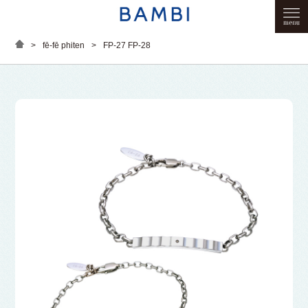
>
fē-fē phiten
>
FP-27 FP-28