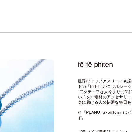
fē-fē phiten
世界のトップアスリートも認め
ドの「fē-fē」がコラボレー
“アクティブな人をより元気
いチタン素材のアクセサリー
身に着ける人の快適な毎日を
※『PEANUTS×phite
す。
>
ブランドの詳細はこちら