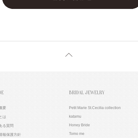
DE
BRIDAL JEWELRY
概要
Petit Marie St.Cecilia collection
katamu
とは
Honey Bride
ある質問
Tomo me
情報保護方針