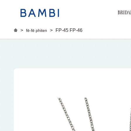
BRIDA
Brand
Marri
Engag
>
>
FP-45 FP-46
fē-fē phiten