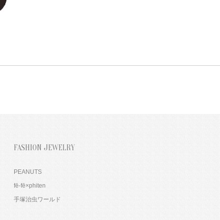
FASHION JEWELRY
PEANUTS
fē-fē×phiten
手塚治虫ワールド