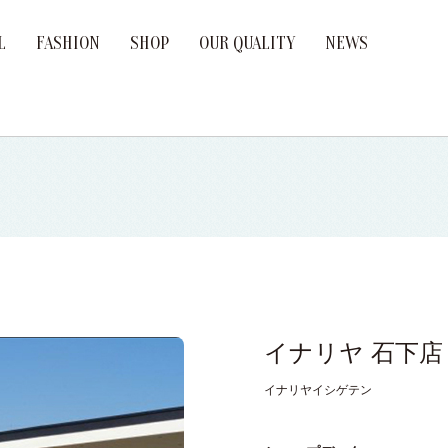
L
FASHION
SHOP
OUR QUALITY
NEWS
age Ring
ement Ring
Brand
イナリヤ 石下店
イナリヤイシゲテン