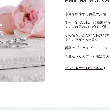
Petit Marie St.Cec
永遠を約束する薔薇の指輪 
聖人「St.Cecilia」に由
その花は最後の一瞬まで優し
その名をいただいた特別なマ
まさに不変の愛の証。
薔薇のブーケ＆ブートニアに
＊鍛造（たんぞう）製法でお
>
ブランドの詳細はこちら