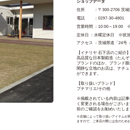
ショップデータ
住所 ：〒300-2706 茨
電話 ：0297-30-4801
営業時間 ：10:00～19:
定休日 ：水曜定休日 ※状
アクセス ：茨城県道「24号
【イナリヤ 石下店のご紹介
高品質な日本製鍛造（たんぞ
ブランドのほか、ブランド眼
閑静な立地のお店は、ナチュ
ができます。
【取り扱いブランド】
プチマリエ/その他
※掲載されている内容は記事
く変更される場合がございま
前のご確認をお勧めいたしま
※店舗によって取り扱いアイテムが
ますので、ご来店の際には念のため