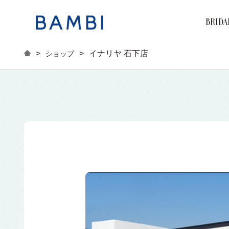
BRIDA
Brand
Marri
Engag
>
>
イナリヤ 石下店
ショップ