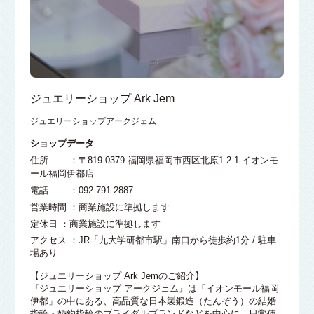
ジュエリーショップ Ark Jem
ジュエリーショップアークジェム
ショップデータ
住所 ：〒819-0379 福岡県福岡市西区北原1-2-1 イオンモ
ール福岡伊都店
電話 ：092-791-2887
営業時間 ：商業施設に準拠します
定休日 ：商業施設に準拠します
アクセス ：JR「九大学研都市駅」南口から徒歩約1分 / 駐車
場あり
【ジュエリーショップ Ark Jemのご紹介】
『ジュエリーショップ アークジェム』は「イオンモール福岡
伊都」の中にある、高品質な日本製鍛造（たんぞう）の結婚
指輪・婚約指輪のブライダルブランドなどを中心に、日常使