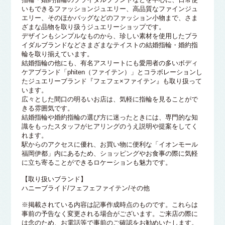
いもできるファッションジュエリー、高品質なファインジュ
エリー、そのほかバッグなどのファッション小物まで、さま
ざまな品物を取り扱うジュエリーショップです。
デザインもシンプルなものから、珍しい素材を使用したブラ
イダルブランドなどさまざまなテイストの結婚指輪・婚約指
輪を取り揃えています。
結婚指輪の他にも、有名アスリートにも愛用者の多いボディ
ケアブランド「phiten（ファイテン）」とコラボレーションし
たジュエリーブランド『フェフェ×ファイテン』も取り扱って
います。
広々とした間口の明るいお店は、気軽に指輪を見ることがで
きる雰囲気です。
結婚指輪や婚約指輪の選び方に迷ったときには、専門的な知
識をもったスタッフがヒアリングのうえ説明や提案をしてく
れます。
駅からのアクセスに優れ、お買い物に便利な「イオンモール
福岡伊都」内にあるため、ショッピングやお食事の際に気軽
に立ち寄ることができるロケーションも魅力です。
【取り扱いブランド】
ハニーブライド/フェフェファイテン/その他
※掲載されている内容は記事作成時点のものです。これらは
事前の予告なく変更される場合がございます。ご来店の際に
は念のため、お電話等で事前のご確認をお勧めいたします。