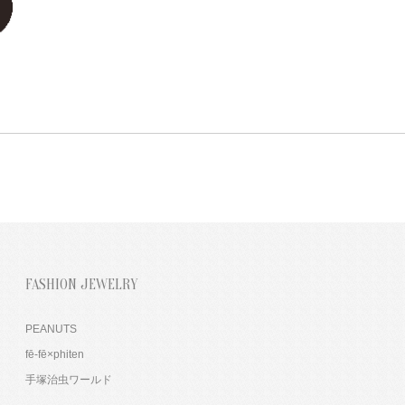
FASHION JEWELRY
PEANUTS
fē-fē×phiten
手塚治虫ワールド