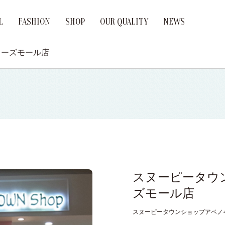
L
FASHION
SHOP
OUR QUALITY
NEWS
age Ring
ement Ring
Brand
ューズモール店
スヌーピータウ
ズモール店
スヌーピータウンショップアベノ