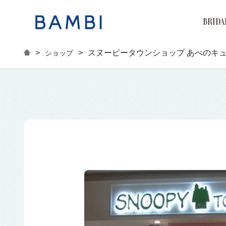
BRIDA
Brand
Marri
Engag
>
>
スヌーピータウンショップ あべのキ
ショップ