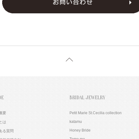
DE
BRIDAL JEWELRY
概要
Petit Marie St.Cecilia collection
katamu
とは
Honey Bride
ある質問