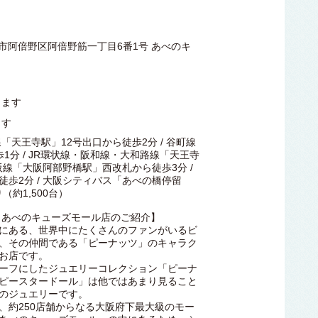
阪市阿倍野区阿倍野筋一丁目6番1号 あべのキ
します
ます
「天王寺駅」12号出口から徒歩2分 / 谷町線
1分 / JR環状線・阪和線・大和路線「天王寺
大阪線「大阪阿部野橋駅」西改札から徒歩3分 /
歩2分 / 大阪シティバス「あべの橋停留
（約1,500台）
 あべのキューズモール店のご紹介】
にある、世界中にたくさんのファンがいるビ
、その仲間である「ピーナッツ」のキャラク
お店です。
ーフにしたジュエリーコレクション「ピーナ
ピースタードール」は他ではあまり見ること
のジュエリーです。
、約250店舗からなる大阪府下最大級のモー