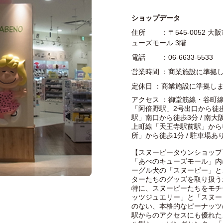
ショップデータ
住所 ：〒545-0052 大
ューズモール 3階
電話 ：06-6633-5533
営業時間 ：商業施設に準拠
定休日 ：商業施設に準拠し
アクセス ：御堂筋線・谷町線
「阿倍野駅」2号出口から徒歩
駅」南口から徒歩3分 / 南
上町線「天王寺駅前駅」から徒
所」から徒歩1分 / 駐車場あり
【スヌーピータウンショップ
「あべのキューズモール」内
ーグル犬の「スヌーピー」と
ターたちのグッズを取り扱う
特に、スヌーピーたちをモチ
ッツジュエリー」と「スヌー
のない、本格的なピーナッツ
駅からのアクセスにも優れた