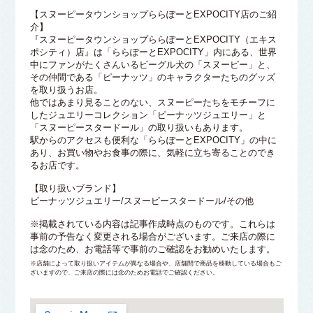
【スヌーピータウンショップららぽーとEXPOCITY店のご紹
介】
『スヌーピータウンショップららぽーとEXPOCITY（エキス
ポシティ）店』は「ららぽーとEXPOCITY」内にある、世界
中にファンがたくさんいるビーグル犬の「スヌーピー」と、
その仲間である「ピーナッツ」のキャラクターたちのグッズ
を取り扱うお店。
他ではあまり見ることのない、スヌーピーたちをモチーフに
したジュエリーコレクション「ピーナッツジュエリー」と
「スヌーピースタードール」の取り扱いもあります。
駅からのアクセスも便利な「ららぽーとEXPOCITY」の中に
あり、お買い物やお食事の際に、気軽に立ち寄ることのでき
るお店です。
【取り扱いブランド】
ピーナッツジュエリー/スヌーピースタードール/その他
※掲載されている内容は記事作成時点のものです。これらは
事前の予告なく変更される場合がございます。ご来店の際に
は念のため、お電話等で事前のご確認をお勧めいたします。
※店舗によって取り扱いアイテムが異なる場合や、店舗間で商品を移動している場合もご
ざいますので、ご来店の際には念のためお電話でご確認ください。