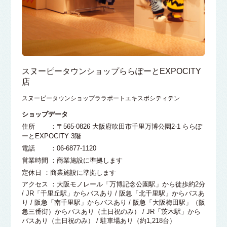
スヌーピータウンショップららぽーとEXPOCITY
店
スヌーピータウンショップララポートエキスポシティテン
ショップデータ
住所 ：〒565-0826 大阪府吹田市千里万博公園2-1 ららぽ
ーとEXPOCITY 3階
電話 ：06-6877-1120
営業時間 ：商業施設に準拠します
定休日 ：商業施設に準拠します
アクセス ：大阪モノレール「万博記念公園駅」から徒歩約2分
/ JR「千里丘駅」からバスあり / 阪急「北千里駅」からバスあ
り / 阪急「南千里駅」からバスあり / 阪急「大阪梅田駅」（阪
急三番街）からバスあり（土日祝のみ） / JR「茨木駅」から
バスあり（土日祝のみ） / 駐車場あり（約1,218台）