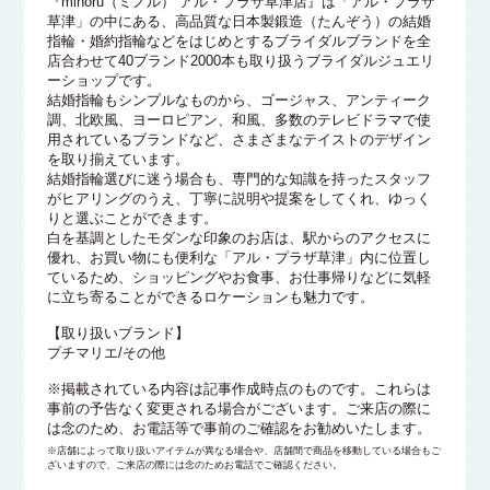
『minoru（ミノル） アル・プラザ草津店』は「アル・プラザ
草津」の中にある、高品質な日本製鍛造（たんぞう）の結婚
指輪・婚約指輪などをはじめとするブライダルブランドを全
店合わせて40ブランド2000本も取り扱うブライダルジュエリ
ーショップです。
結婚指輪もシンプルなものから、ゴージャス、アンティーク
調、北欧風、ヨーロピアン、和風、多数のテレビドラマで使
用されているブランドなど、さまざまなテイストのデザイン
を取り揃えています。
結婚指輪選びに迷う場合も、専門的な知識を持ったスタッフ
がヒアリングのうえ、丁寧に説明や提案をしてくれ、ゆっく
りと選ぶことができます。
白を基調としたモダンな印象のお店は、駅からのアクセスに
優れ、お買い物にも便利な「アル・プラザ草津」内に位置し
ているため、ショッピングやお食事、お仕事帰りなどに気軽
に立ち寄ることができるロケーションも魅力です。
【取り扱いブランド】
プチマリエ/その他
※掲載されている内容は記事作成時点のものです。これらは
事前の予告なく変更される場合がございます。ご来店の際に
は念のため、お電話等で事前のご確認をお勧めいたします。
※店舗によって取り扱いアイテムが異なる場合や、店舗間で商品を移動している場合もご
ざいますので、ご来店の際には念のためお電話でご確認ください。