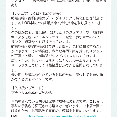
アクセス ：「茨城県道128号（土浦大曽根線）」沿い / 駐車場
あり
【efu(エフ) つくば本店のご紹介】
結婚指輪・婚約指輪のブライダルリングに特化した専門店で
す。約1,000本以上の結婚指輪・婚約指輪を取り扱っていま
す。
そのほかにも、普段使いにぴったりのジュエリーや、冠婚葬
祭に欠かせないパールジュエリー、記念におすすめのベビー
リング、時計なども取り扱っています。
結婚指輪・婚約指輪選びで迷った際も、気軽に相談すること
ができます。その場合は、豊富な専門知識を持ったスタッフ
が丁寧・的確に、指輪選びのアドバイスをしてくれます。
広々とした、おしゃれな店内にはキッズルームなどもあり、
リラックスしてゆっくり指輪選びができる空間となっていま
す。
長い間、地域に根付いているお店のため、安心してお買い物
ができるのもポイントです。
【取り扱いブランド】
プチマリエ/katamu/その他
※掲載されている内容は記事作成時点のものです。これらは
事前の予告なく変更される場合がございます。ご来店の際に
は念のため、お電話等で事前のご確認をお勧めいたします。
URL ：
https://www.instagram.com/efu_bridal_ibaraki/?