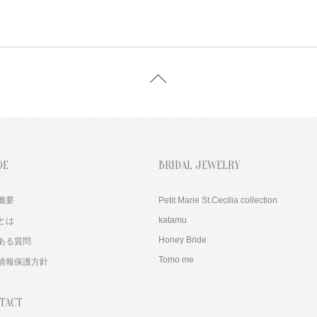
DE
BRIDAL JEWELRY
概要
Petit Marie St.Cecilia collection
katamu
とは
Honey Bride
ある質問
Tomo me
情報保護方針
TACT