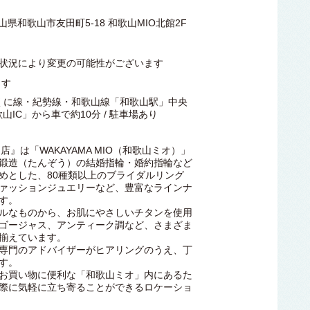
山県和歌山市友田町5-18 和歌山MIO北館2F
00 ※状況により変更の可能性がございます
ます
のくに線・紀勢線・和歌山線「和歌山駅」中央
山IC」から車で約10分 / 駐車場あり
】
店』は「WAKAYAMA MIO（和歌山ミオ）」
鍛造（たんぞう）の結婚指輪・婚約指輪など
めとした、80種類以上のブライダルリング
ァッションジュエリーなど、豊富なラインナ
す。
ルなものから、お肌にやさしいチタンを使用
ゴージャス、アンティーク調など、さまざま
揃えています。
専門のアドバイザーがヒアリングのうえ、丁
す。
お買い物に便利な「和歌山ミオ」内にあるた
際に気軽に立ち寄ることができるロケーショ