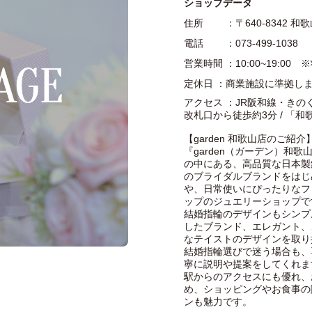
ショップデータ
住所 ：〒640-8342 和歌
電話 ：073-499-1038
営業時間 ：10:00~19:
定休日 ：商業施設に準拠し
アクセス ：JR阪和線・き
改札口から徒歩約3分 / 「和歌
【garden 和歌山店のご紹介
『garden（ガーデン）和歌山
の中にある、高品質な日本製
のブライダルブランドをはじ
や、日常使いにぴったりなフ
ップのジュエリーショップで
結婚指輪のデザインもシンプ
したブランド、エレガント、
なテイストのデザインを取り
結婚指輪選びで迷う場合も、
寧に説明や提案をしてくれま
駅からのアクセスにも優れ、
め、ショッピングやお食事の
ンも魅力です。