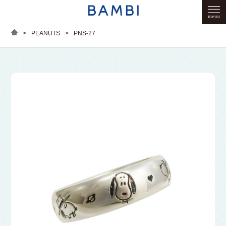
>
PEANUTS
>
PNS-27