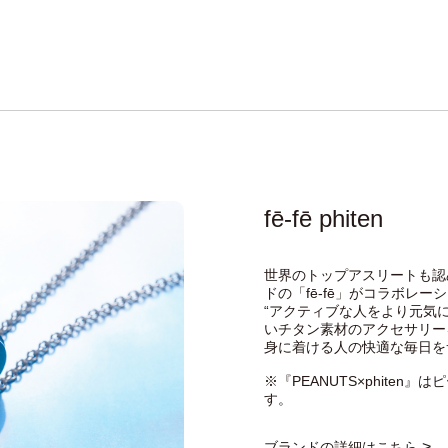
fē-fē phiten
世界のトップアスリートも認め
ドの「fē-fē」がコラボレー
“アクティブな人をより元気
いチタン素材のアクセサリー
身に着ける人の快適な毎日を
※『PEANUTS×phite
す。
>
ブランドの詳細はこちら