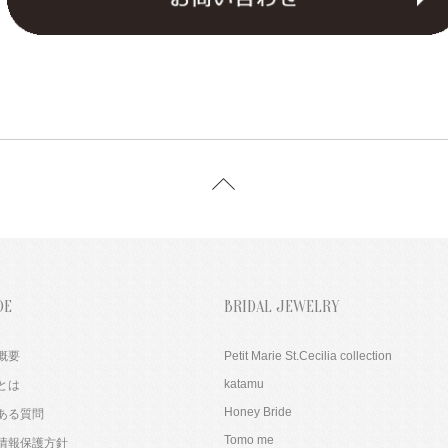
DE
BRIDAL JEWELRY
概要
Petit Marie St.Cecilia collection
katamu
とは
Honey Bride
ある質問
Tomo me
情報保護方針