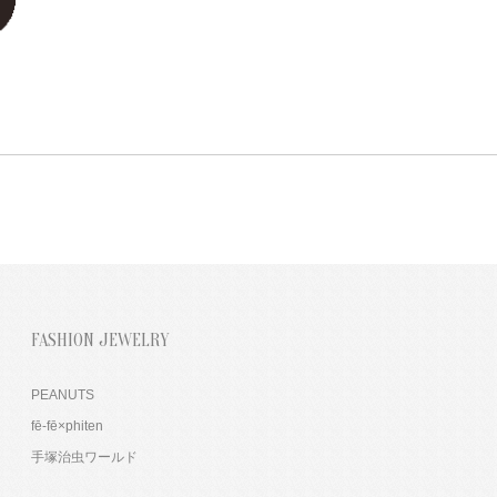
FASHION JEWELRY
PEANUTS
fē-fē×phiten
手塚治虫ワールド