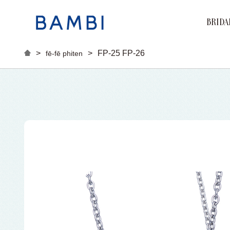
BRIDA
Brand
Marri
Engag
>
>
FP-25 FP-26
fē-fē phiten