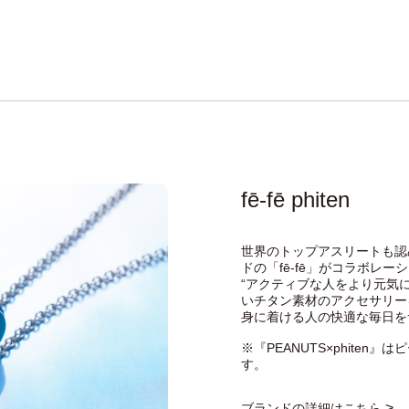
fē-fē phiten
世界のトップアスリートも認め
ドの「fē-fē」がコラボレー
“アクティブな人をより元気
いチタン素材のアクセサリー
身に着ける人の快適な毎日を
※『PEANUTS×phite
す。
>
ブランドの詳細はこちら