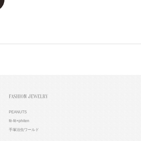
FASHION JEWELRY
PEANUTS
fē-fē×phiten
手塚治虫ワールド