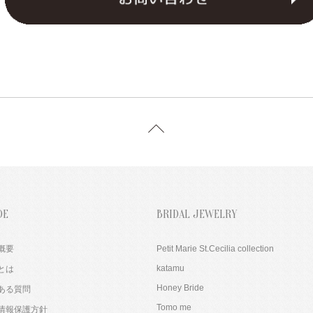
DE
BRIDAL JEWELRY
概要
Petit Marie St.Cecilia collection
katamu
とは
Honey Bride
ある質問
Tomo me
情報保護方針