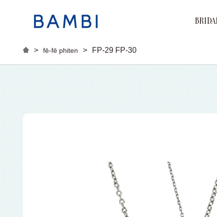
BRIDA
Brand
Marri
Engag
>
>
FP-29 FP-30
fē-fē phiten