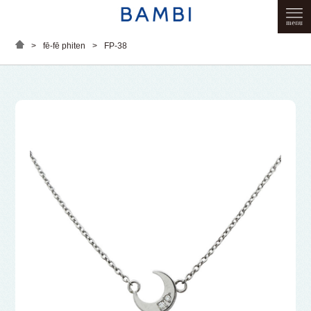
>
fē-fē phiten
>
FP-38