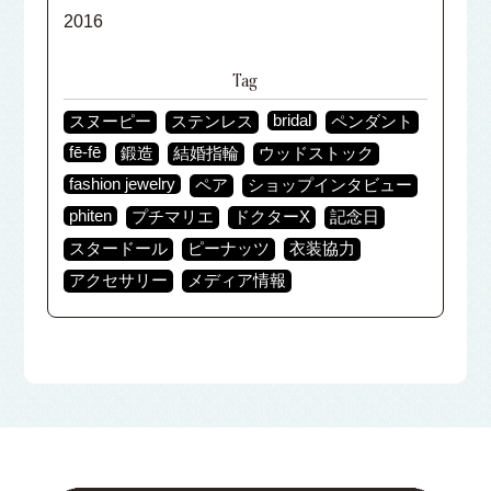
2016
Tag
bridal
スヌーピー
ステンレス
ペンダント
fē-fē
鍛造
結婚指輪
ウッドストック
fashion jewelry
ペア
ショップインタビュー
phiten
プチマリエ
ドクターX
記念日
スタードール
ピーナッツ
衣装協力
アクセサリー
メディア情報