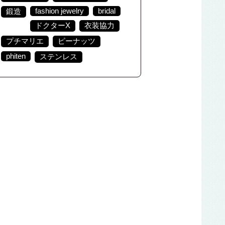
fashion jewelry
bridal
鍛造
ドクターX
衣装協力
プチマリエ
ピーナッツ
phiten
ステンレス