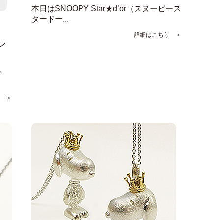
本日はSNOOPY Star★d’or（スヌーピース
タードー...
詳細はこちら ＞
ン
ト
 ＞