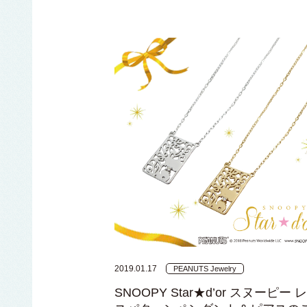
2019.01.17
PEANUTS Jewelry
SNOOPY Star★d’or スヌーピー 