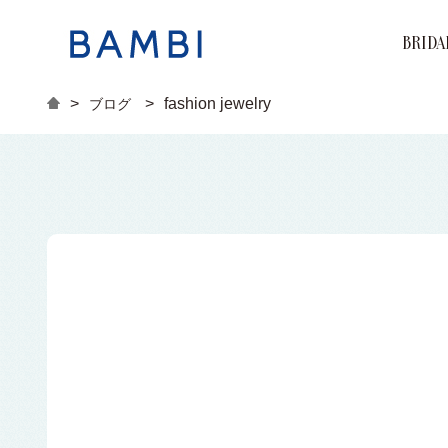
BRIDA
Brand
Marri
Engag
>
>
fashion jewelry
ブログ