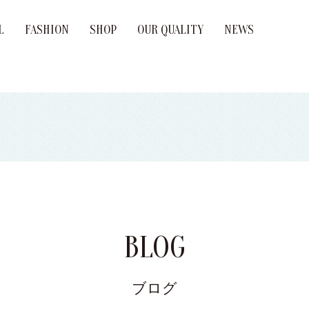
L
FASHION
SHOP
OUR QUALITY
NEWS
age Ring
ement Ring
Brand
BLOG
ブログ