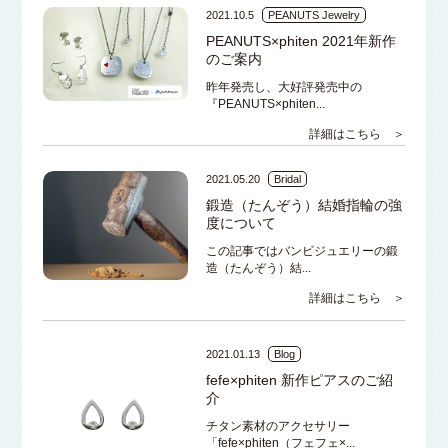
2021.10.5
PEANUTS Jewelry
PEANUTS×phiten 2021年新作
のご案内
昨年発売し、大好評発売中の
『PEANUTS×phiten...
詳細はこちら ＞
2021.05.20
Bridal
鍛造（たんぞう）結婚指輪の強
度について
この記事ではバンビジュエリーの鍛
造（たんぞう）結...
詳細はこちら ＞
2021.01.13
Blog
fefe×phiten 新作ピアスのご紹
介
チタン素材のアクセサリー
「fefe×phiten（フェフェ×...