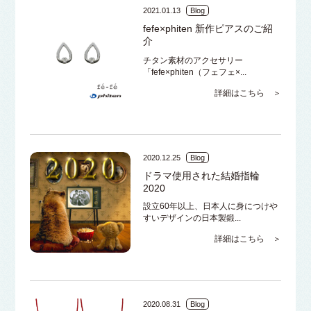
2021.01.13
Blog
fefe×phiten 新作ピアスのご紹
介
チタン素材のアクセサリー
「fefe×phiten（フェフェ×...
詳細はこちら ＞
2020.12.25
Blog
ドラマ使用された結婚指輪
2020
設立60年以上、日本人に身につけや
すいデザインの日本製鍛...
詳細はこちら ＞
2020.08.31
Blog