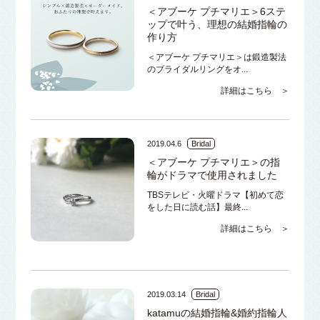
＜アブーケ プチマリエ＞6ステ
ップで叶う、理想の結婚指輪の
作り方
＜アブーケ プチマリエ＞は鍛造製法
のブライダルリングをオ...
詳細はこちら ＞
2019.04.6
Bridal
＜アブーケ プチマリエ＞の指
輪がドラマで使用されました
TBSテレビ・火曜ドラマ【初めて恋
をした日に読む話】最終...
詳細はこちら ＞
2019.03.14
Bridal
katamuの結婚指輪&婚約指輪人