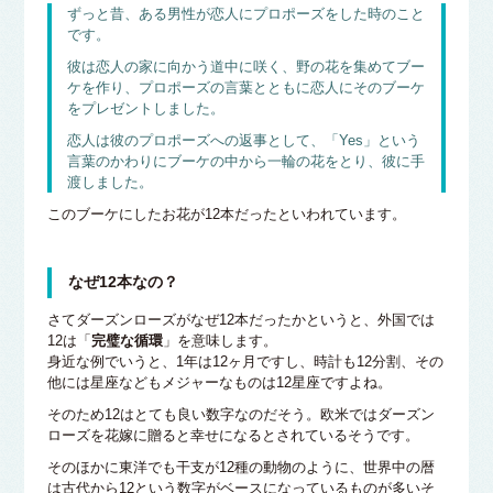
ずっと昔、ある男性が恋人にプロポーズをした時のこと
です。
彼は恋人の家に向かう道中に咲く、野の花を集めてブー
ケを作り、プロポーズの言葉とともに恋人にそのブーケ
をプレゼントしました。
恋人は彼のプロポーズへの返事として、「Yes」という
言葉のかわりにブーケの中から一輪の花をとり、彼に手
渡しました。
このブーケにしたお花が12本だったといわれています。
なぜ12本なの？
さてダーズンローズがなぜ12本だったかというと、外国では
12は「
完璧な循環
」を意味します。
身近な例でいうと、1年は12ヶ月ですし、時計も12分割、その
他には星座などもメジャーなものは12星座ですよね。
そのため12はとても良い数字なのだそう。欧米ではダーズン
ローズを花嫁に贈ると幸せになるとされているそうです。
そのほかに東洋でも干支が12種の動物のように、世界中の暦
は古代から12という数字がベースになっているものが多いそ