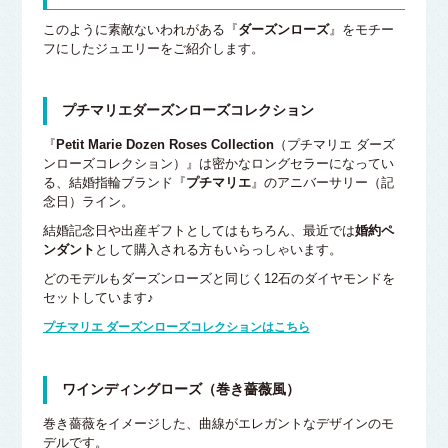
このように素敵ないわれがある『
ダーズンローズ
』をモチー
フにしたジュエリーをご紹介します。
プチマリエダーズンローズコレクション
『
Petit Marie Dozen Roses Collection
（プチマリエ ダーズ
ンローズコレクション）』は密かなロングセラーになってい
る、結婚指輪ブランド『
プチマリエ
』のアニバーサリー（記
念日）ライン。
結婚記念日や出産ギフトとしてはもちろん、最近では
婚約ペ
ンダント
として購入される方もいらっしゃいます。
どのモデルもダーズンローズと同じく12石のダイヤモンドを
セットしています♪
プチマリエ ダーズンローズコレクションはこちら
ワインディングローズ（巻き薔薇風）
巻き薔薇をイメージした、曲線がエレガントなデザインのモ
デルです。