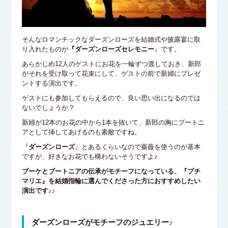
そんなロマンチックなダーズンローズを結婚式や披露宴に取
り入れたものが
『ダーズンローズセレモニー
』です。
あらかじめ12人のゲストにお花を一輪ずつ渡しておき、新郎
がそれを受け取って花束にして、ゲストの前で新婦にプレゼ
ントする演出です。
ゲストにも参加してもらえるので、良い思い出になるのでは
ないでしょうか？
新婦が12本のお花の中から1本を抜いて、新郎の胸にブートニ
アとして挿してあげるのも素敵ですね。
『
ダーズンローズ
』とあるくらいなので薔薇を使うのが基本
ですが、好きなお花でも構わないそうですよ♪
ブーケとブートニアの伝承がモチーフになっている、『プチ
マリエ』を結婚指輪に選んでくださった方におすすめしたい
演出です♪♪
ダーズンローズがモチーフのジュエリー♪