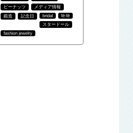
ピーナッツ
メディア情報
bridal
fē-fē
鍛造
記念日
スタードール
fashion jewelry