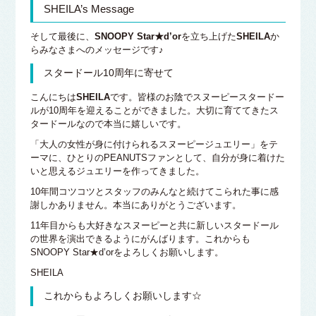
SHEILA’s Message
そして最後に、
SNOOPY Star★d’or
を立ち上げた
SHEILA
か
らみなさまへのメッセージです♪
スタードール10周年に寄せて
こんにちは
SHEILA
です。皆様のお陰でスヌーピースタードー
ルが10周年を迎えることができました。大切に育ててきたス
タードールなので本当に嬉しいです。
「大人の女性が身に付けられるスヌーピージュエリー」をテ
ーマに、ひとりのPEANUTSファンとして、自分が身に着けた
いと思えるジュエリーを作ってきました。
10年間コツコツとスタッフのみんなと続けてこられた事に感
謝しかありません。本当にありがとうございます。
11年目からも大好きなスヌーピーと共に新しいスタードール
の世界を演出できるようにがんばります。これからも
SNOOPY Star★d’orをよろしくお願いします。
SHEILA
これからもよろしくお願いします☆