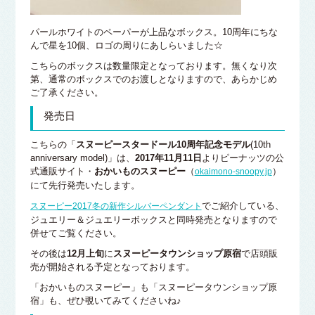
パールホワイトのペーパーが上品なボックス。10周年にちな
んで星を10個、ロゴの周りにあしらいました☆
こちらのボックスは数量限定となっております。無くなり次
第、通常のボックスでのお渡しとなりますので、あらかじめ
ご了承ください。
発売日
こちらの「
スヌーピースタードール10周年記念モデル
(10th
anniversary model)」は、
2017年11月11日
よりピーナッツの公
式通販サイト・
おかいものスヌーピー
（
）
okaimono-snoopy.jp
にて先行発売いたします。
でご紹介している、
スヌーピー2017冬の新作シルバーペンダント
ジュエリー＆ジュエリーボックスと同時発売となりますので
併せてご覧ください。
その後は
12月上旬
に
スヌーピータウンショップ原宿
で店頭販
売が開始される予定となっております。
「おかいものスヌーピー」も「スヌーピータウンショップ原
宿」も、ぜひ覗いてみてくださいね♪