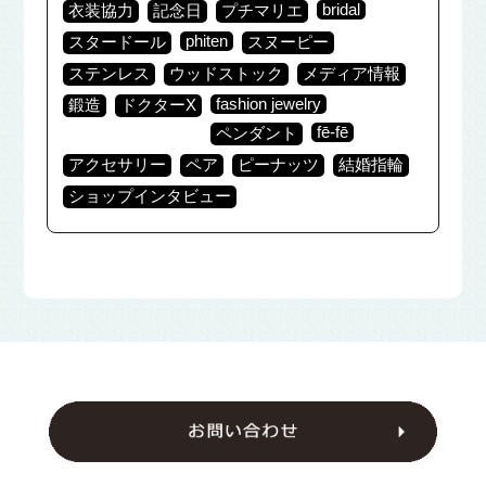
bridal
衣装協力
記念日
プチマリエ
phiten
スタードール
スヌーピー
ステンレス
ウッドストック
メディア情報
fashion jewelry
鍛造
ドクターX
fē-fē
ペンダント
アクセサリー
ペア
ピーナッツ
結婚指輪
ショップインタビュー