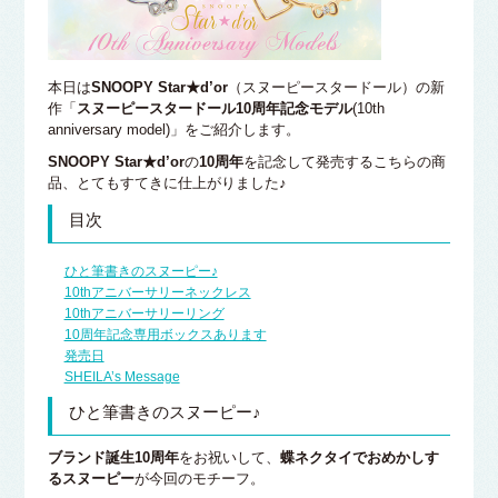
本日は
SNOOPY Star★d’or
（スヌーピースタードール）の新
作「
スヌーピースタードール10周年記念モデル
(10th
anniversary model)」をご紹介します。
SNOOPY Star★d’or
の
10周年
を記念して発売するこちらの商
品、とてもすてきに仕上がりました♪
目次
ひと筆書きのスヌーピー♪
10thアニバーサリーネックレス
10thアニバーサリーリング
10周年記念専用ボックスあります
発売日
SHEILA’s Message
ひと筆書きのスヌーピー♪
ブランド誕生10周年
をお祝いして、
蝶ネクタイでおめかしす
るスヌーピー
が今回のモチーフ。