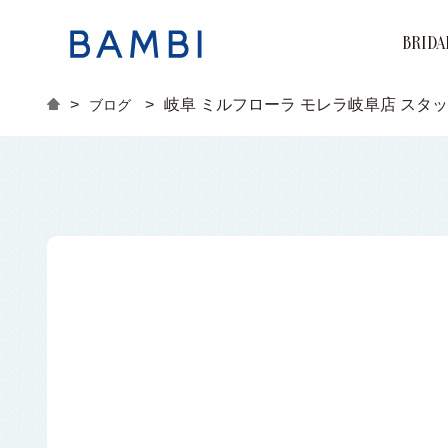
BRIDA
Brand
Marri
Engag
>
>
岐阜 ミルフローラ モレラ岐阜店 スタ
ブログ