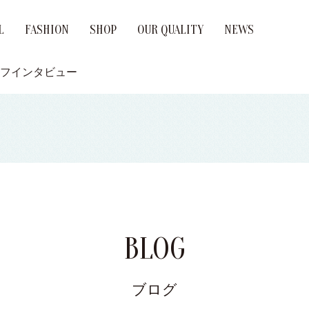
L
FASHION
SHOP
OUR QUALITY
NEWS
age Ring
ement Ring
Brand
ッフインタビュー
BLOG
ブログ