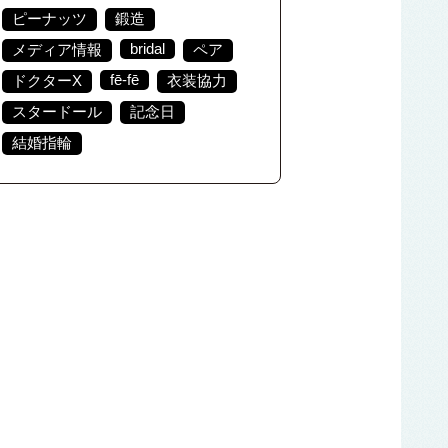
ピーナッツ
鍛造
bridal
メディア情報
ペア
fē-fē
ドクターX
衣装協力
スタードール
記念日
結婚指輪