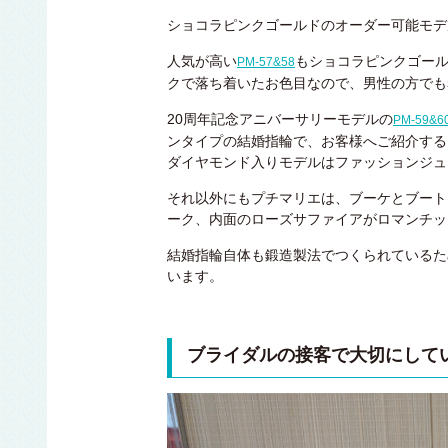
ショコラピンクゴールドのオーダー可能モデ
人気が高い
もショコラピンクゴー
PM-57&58
クで落ち着いたお色目なので、男性の方でも
20周年記念アニバーサリーモデルの
PM-59&6
ンタイプの結婚指輪で、お客様へご紹介する
ダイヤモンド入りモデルはファッションジュ
それ以外にもプチマリエは、ブーケとブート
ーク、内面のローズサファイアがロマンチッ
結婚指輪自体も鍛造製法でつくられているた
います。
ブライダルの接客で大切にして