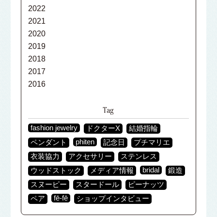
2022
2021
2020
2019
2018
2017
2016
Tag
fashion jewelry
ドクターX
結婚指輪
phiten
ペンダント
記念日
プチマリエ
衣装協力
アクセサリー
ステンレス
bridal
ウッドストック
メディア情報
鍛造
スヌーピー
スタードール
ピーナッツ
fē-fē
ペア
ショップインタビュー