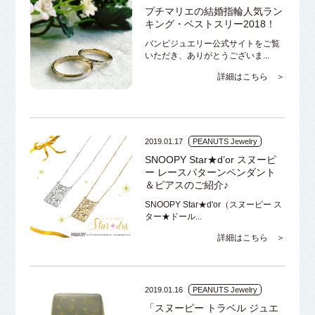
プチマリエの結婚指輪人気ラン
キング・ベストスリー2018！
バンビジュエリー公式サイトをご覧
いただき、ありがとうございま...
詳細はこちら ＞
2019.01.17
PEANUTS Jewelry
SNOOPY Star★d’or スヌーピ
ー レースパターンペンダント
＆ピアスのご紹介♪
SNOOPY Star★d'or（スヌーピー ス
ター★ドール...
詳細はこちら ＞
2019.01.16
PEANUTS Jewelry
「スヌーピー トラベル ジュエ