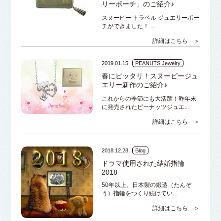
リーポーチ」のご紹介♪
スヌーピー トラベル ジュエリーポー
チができました！ ...
詳細はこちら ＞
2019.01.15
PEANUTS Jewelry
春にピッタリ！スヌーピージュ
エリー新作のご紹介♪
これからの季節にも大活躍！昨年末
に発売されたピーナッツジュエ...
詳細はこちら ＞
2018.12.28
Blog
ドラマ使用された結婚指輪
2018
50年以上、日本製の鍛造（たんぞ
う）指輪をつくり続けてい...
詳細はこちら ＞